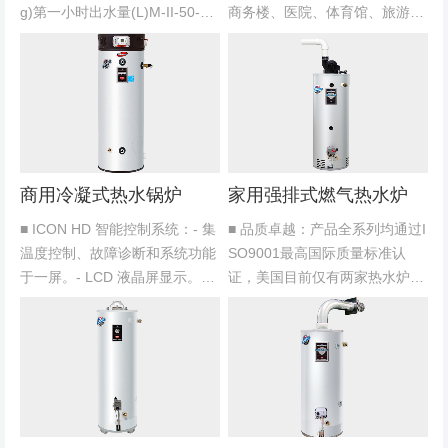
g)第一小时出水量(L)M-II-50-K
商务楼、医院、体育馆、旅游区
W-3SF45-541901250609...
和娱乐中心等集中供热水、供暖
的要求。■ 适用气钟：天然气、
人工煤气■ 排烟方式：燃烧废气
通过烟道自然排至室外（自然...
商用冷凝式热水锅炉
家用强排式燃气热水炉
■ ICON HD 智能控制系统：- 集
■ 品质卓越：产品全系列均通过I
温度控制、故障诊断和系统功能
SO9001最高国际质量标准认
于一屏。- LCD 液晶屏显示。-
证，美国目前仅有两家热水炉制
能与建筑管理系统匹配。- 8幅服
造商获得此项认证。产品全部由
务屏幕显示简化故障检修。■ 多
美国本土生产,品质优秀。并获
种烟道安装方案可供选择方便用
《中华人民共和国特种设备制造
户：-...
许可证》。■ 安全可靠：恒...